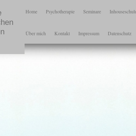
e
Home
Psychotherapie
Seminare
Inhouseschul
chen
en
Über mich
Kontakt
Impressum
Datenschutz