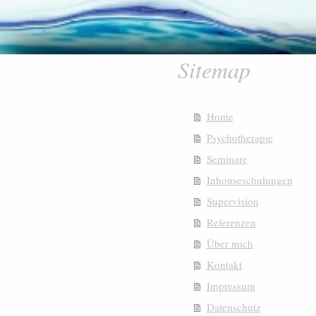
Sitemap
Home
Psychotherapie
Seminare
Inhouseschulungen
Supervision
Referenzen
Über mich
Kontakt
Impressum
Datenschutz